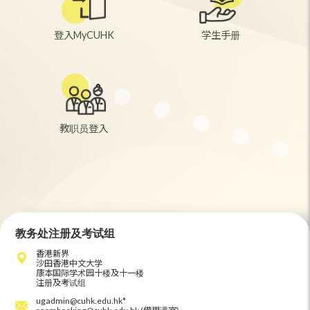
11 - 13
登入MyCUHK
学生手册
8月
2026
网上新生注册(联招入学学生)
教职员登入
8月14, 18, 19日, 9月1日
2026
上学期选课 (于指定日期在CUSIS查阅选课时间)
教务处注册及考试组
18 - 21
香港新界
8月
沙田香港中文大学
康本国际学术园十楼及十一楼
2026
注册及考试组
ugadmin@cuhk.edu.hk*
新生于CUSIS申请超逾上学期课业负荷 (适用于在9