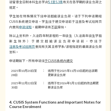
请留意
全日制本科生总学则
5.1至5.3条
有关在各学期的课业负荷之
规定。
学生如在特殊情况下须申请超逾课业负荷，请于下列申请期经
CUSIS系统递交申请。学生须于递交申请前于注册及考试组网页
内查阅
申请须知
。逾期申请将
不获
接纳。
除以上资料外，入读四年制课程的一年级生（入读高年级生学额
新生除外）于递交超逾课业负荷申请前，亦须于
注册及考试组网页
查阅有关其主修学系/课程指定的最高课业负荷
资料。
申请期如下，所有申请须
于CUSIS系统内递交
2025年10月20日至
：
适用于在2025年11月10日起的选课期
28日
更新课业负荷
2025年12月22日至
：
适用于在2026年1月12日起的改选期更
30日
新课业负荷
4. CUSIS System Functions and Important Notes for
Course Enrolment