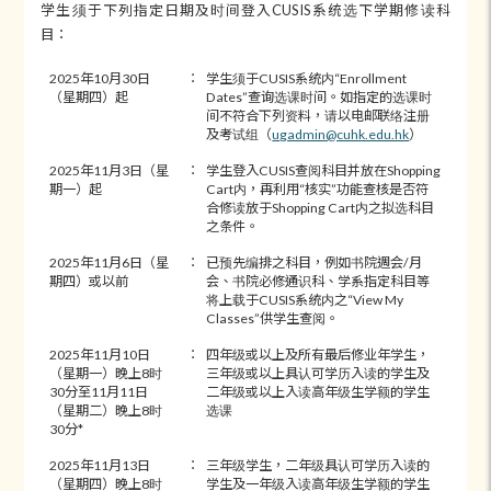
学生须于下列指定日期及时间登入CUSIS系统选下学期修读科
目：
2025年10月30日
：
学生须于CUSIS系统内“Enrollment
（星期四）起
Dates”查询选课时间。如指定的选课时
间不符合下列资料，请以电邮联络注册
及考试组（
ugadmin@cuhk.edu.hk
）
2025年11月3日（星
：
学生登入CUSIS查阅科目并放在Shopping
期一）起
Cart内，再利用“核实”功能查核是否符
合修读放于Shopping Cart内之拟选科目
之条件。
2025年11月6日（星
：
已预先编排之科目，例如书院週会/月
期四）或以前
会、书院必修通识科、学系指定科目等
将上载于CUSIS系统内之“View My
Classes”供学生查阅。
2025年11月10日
：
四年级或以上及所有最后修业年学生，
（星期一）晚上8时
三年级或以上具认可学历入读的学生及
30分至11月11日
二年级或以上入读高年级生学额的学生
（星期二）晚上8时
选课
30分*
2025年11月13日
：
三年级学生，二年级具认可学历入读的
（星期四）晚上8时
学生及一年级入读高年级生学额的学生