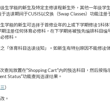
级生学额的新生及特定主修课程新生外，其他一年级学生/
于选课期间于CUSIS以交换（Swap Classes）功
生学额的新生可选择于首修业年的上或下学期修读1科体
上学期注册任何体育必修科，在下学期将被预先编排科目编号
育必修科。
内之「体育科目选课须知」。如新生有特别原因不能修读
次查阅放置在“Shopping Cart”内的预选科目，然
nt Status”功能查阅选课结果。
件三
）
更改。