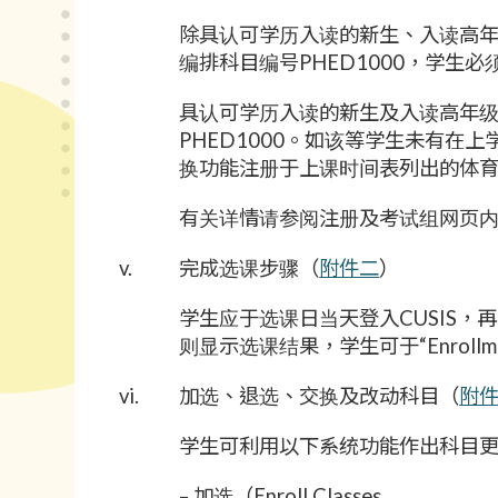
除具认可学历入读的新生、入读高年
编排科目编号PHED1000，学生必须
具认可学历入读的新生及入读高年级
PHED1000。如该等学生未有在
换功能注册于上课时间表列出的体
有关详情请参阅注册及考试组网页
v.
完成选课步骤（
附件二
）
学生应于选课日当天登入CUSIS，再
则显示选课结果，学生可于“Enrollme
vi.
加选、退选、交换及改动科目（
附
学生可利用以下系统功能作出科目
– 加选（Enroll Classes