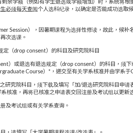
n）。当该班别有剩余学额（例如有学生退选或学额增加）时，系
学生必须每天查阅
个人选科纪录，以确定是否能成功选取
 Summer Session），因暑期课程为选择性修读，故此，
内再次选课。
规定（drop consent）的科目及研究院科目
sent）或退选有退选规定（drop consent）的科目
or Undergraduate Course）*，递交至有关学系核准并由
究院科目，须下载及填写「加/退选研究院科目申请表」（Cours
）*，递交至学系核准，再将已核准之申请表交回注册及考试组以更
注册及考试组或有关学系查询。
科目，请填写「大学暑期课程选课/改选表」。