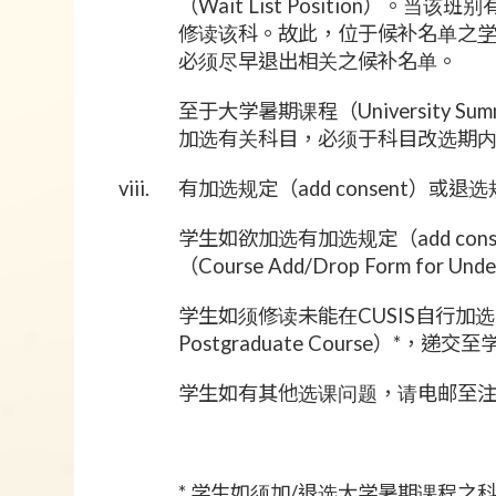
（Wait List Positio
修读该科。故此，位于候补名单之
必须尽早退出相关之候补名单。
至于大学暑期课程（University
加选有关科目，必须于科目改选期
viii.
有加选规定（add consent）或退选
学生如欲加选有加选规定（add con
（Course Add/Drop Form f
学生如须修读未能在CUSIS自行加选之研
Postgraduate Course
学生如有其他选课问题，请电邮至
* 学生如须加/退选大学暑期课程之