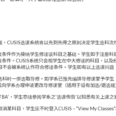
，CUSIS选课系统将以先到先得之原则决定学生选科
修读条件作为接纳学生修读该科目之基础。学生如于注册
修读条件。CUSIS系统只会视学生在中大修读的科目，以
目不会被系统认作符合修读条件。学生如有以上选课问题
选科时一併选取导修。如学系已预先编排导修课堂予学生
作出更改，或向学系办理申请更改导修课堂（适用于设有加选/退选
‘TBA’，学生亦须参阅学系之‘选课佈告’以知悉有关上课之
目，学生应不时登入CUSIS – “View My Class